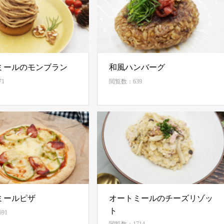
ミールのモンブラン
和風ハンバーグ
1
閲覧数：639
ミールピザ
オートミールのチーズリゾッ
ト
91
閲覧数：1714